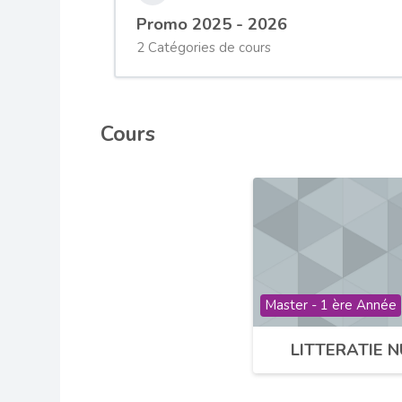
Promo 2025 - 2026
2 Catégories de cours
Cours
Catégorie de cours
Master - 1 ère Année
LITTERATIE 