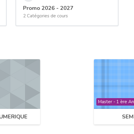
Promo 2026 - 2027
2 Catégories de cours
Catégorie de cour
Master - 1 ère A
NUMERIQUE
SEM