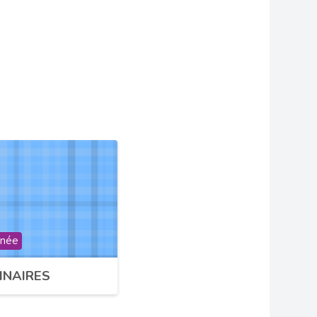
s
nnée
INAIRES